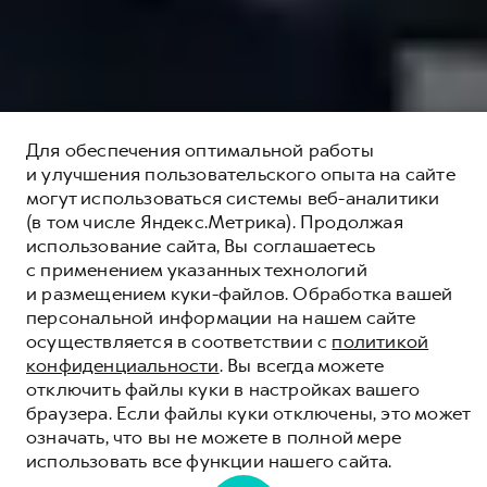
Для обеспечения оптимальной работы
и улучшения пользовательского опыта на сайте
могут использоваться системы веб-аналитики
(в том числе Яндекс.Метрика). Продолжая
использование сайта, Вы соглашаетесь
с применением указанных технологий
HAVAL КРЕДИТ
и размещением куки-файлов. Обработка вашей
персональной информации на нашем сайте
ПОЛНАЯ СТОИМОСТЬ КРЕДИТА (ЗАЙМА)
осуществляется в соответствии с
политикой
В % ГОДОВЫХ ОТ 0,01% ДО 15,808%
конфиденциальности
. Вы всегда можете
ОЦЕНИВАЙТЕ СВОИ ФИНАНСОВЫЕ
отключить файлы куки в настройках вашего
ВОЗМОЖНОСТИ И РИСКИ
браузера. Если файлы куки отключены, это может
КРЕДИТ ОТ 0,01%
означать, что вы не можете в полной мере
использовать все функции нашего сайта.
ЗАЯВКА НА РАСЧЁТ КРЕДИТА