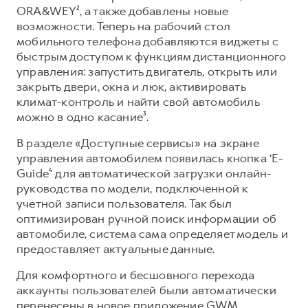
Сервис для корпоративных клиентов
ORA&WEY², а также добавлены новые
HAVAL Лизинг
АКСЕССУАРЫ HAVAL
возможности. Теперь на рабочий стол
мобильного телефона добавляются виджеты с
Автомобильные аксессуары
быстрым доступом к функциям дистанционного
АКСЕССУАРЫ HAVAL
Коллекция PRO
управления: запустить двигатель, открыть или
закрыть двери, окна и люк, активировать
Автомобильные аксессуары
Коллекция Базовая
климат-контроль и найти свой автомобиль
Коллекция PRO
Коллекция Детская
можно в одно касание³.
Коллекция Базовая
В разделе «Доступные сервисы» на экране
Коллекция Детская
управления автомобилем появилась кнопка ‘E-
Guide⁴ для автоматической загрузки онлайн-
руководства по модели, подключенной к
учетной записи пользователя. Так был
оптимизирован ручной поиск информации об
автомобиле, система сама определяет модель и
предоставляет актуальные данные.
Для комфортного и бесшовного перехода
аккаунты пользователей были автоматически
перенесены в новое приложение GWM.