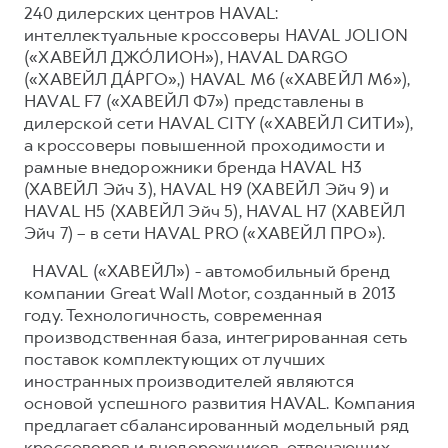
240 дилерских центров HAVAL:
интеллектуальные кроссоверы HAVAL JOLION
(«ХАВЕЙЛ ДЖО́ЛИОН»), HAVAL DARGO
(«ХАВЕЙЛ ДА́РГО»,) HAVAL М6 («ХАВЕЙЛ M6»),
HAVAL F7 («ХАВЕЙЛ Ф7») представлены в
дилерской сети HAVAL CITY («ХАВЕЙЛ СИТИ»),
а кроссоверы повышенной проходимости и
рамные внедорожники бренда HAVAL H3
(ХАВЕЙЛ Эйч 3), HAVAL H9 (ХАВЕЙЛ Эйч 9) и
HAVAL H5 (ХАВЕЙЛ Эйч 5), HAVAL H7 (ХАВЕЙЛ
Эйч 7) – в сети HAVAL PRO («ХАВЕЙЛ ПРО»).
HAVAL («ХАВЕЙЛ») - автомобильный бренд
компании Great Wall Motor, созданный в 2013
году. Технологичность, современная
производственная база, интегрированная сеть
поставок комплектующих от лучших
иностранных производителей являются
основой успешного развития HAVAL. Компания
предлагает сбалансированный модельный ряд
кроссоверов и внедорожников, отвечающих