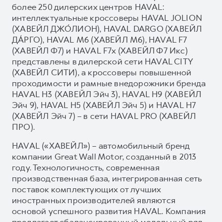
более 250 дилерских центров HAVAL:
интеллектуальные кроссоверы HAVAL JOLION
(ХАВЕЙЛ ДЖО́ЛИОН), HAVAL DARGO (ХАВЕЙЛ
ДА́РГО), HAVAL М6 (ХАВЕЙЛ M6), HAVAL F7
(ХАВЕЙЛ Ф7) и HAVAL F7x (ХАВЕЙЛ Ф7 Икс)
представлены в дилерской сети HAVAL CITY
(ХАВЕЙЛ СИТИ), а кроссоверы повышенной
проходимости и рамные внедорожники бренда
HAVAL H3 (ХАВЕЙЛ Эйч 3), HAVAL H9 (ХАВЕЙЛ
Эйч 9), HAVAL H5 (ХАВЕЙЛ Эйч 5) и HAVAL H7
(ХАВЕЙЛ Эйч 7) – в сети HAVAL PRO (ХАВЕЙЛ
ПРО).
HAVAL («ХАВЕЙЛ») – автомобильный бренд
компании Great Wall Motor, созданный в 2013
году. Технологичность, современная
производственная база, интегрированная сеть
поставок комплектующих от лучших
иностранных производителей являются
основой успешного развития HAVAL. Компания
предлагает сбалансированный модельный ряд