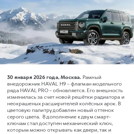
Тест-драйв
СЕРВИСНОЕ ОБСЛУЖИВАНИЕ
О дилере
Трейд-ин
Нулевое ТО
Наша команда
H7
H9
Программа «Помощь на дороге»
Контакты
от 3 799 000 ₽
от 4 799 000 ₽
КРЕДИТ И СТРАХОВАНИЕ
Регламенты технического обслуживания
Кредитный калькулятор
Электронный ПТС
Страхование
Кредит
ПОДДЕРЖКА
30 января 2026 года, Москва.
Рамный
GWM Безопасность
внедорожник HAVAL H9 – флагман модельного
КОРПОРАТИВНЫМ КЛИЕНТАМ
Гарантия HAVAL
ряда HAVAL PRO – обновляется. Его внешность
Для малого бизнеса
Мобильное приложение GWM
изменилась за счет новой решётки радиатора и
неокрашеных расширителей колёсных арок. В
Корпоративным клиентам
Программа «HAVAL Защита+»
цветовую палитру добавлен новый оттенок
Крупным корпоративным клиентам
Руководства по эксплуатации
серого цвета. В дополнение к двум смарт-
ключам стал доступен механический ключ,
Система управления автопарком
Подписки
которым можно открывать как двери, так и