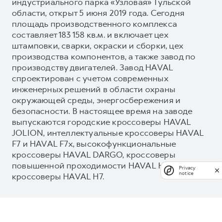
индустриального парка «Узловая» Тульской
области, открыт 5 июня 2019 года. Сегодня
площадь производственного комплекса
составляет 183 158 кв.м. и включает цех
штамповки, сварки, окраски и сборки, цех
производства компонентов, а также завод по
производству двигателей. Завод HAVAL
спроектирован с учетом современных
инженерных решений в области охраны
окружающей среды, энергосбережения и
безопасности. В настоящее время на заводе
выпускаются городские кроссоверы HAVAL
JOLION, интеллектуальные кроссоверы HAVAL
F7 и HAVAL F7x, высокофункциональные
кроссоверы HAVAL DARGO, кроссоверы
повышенной проходимости HAVAL H3 и новые
Privacy
notice
кроссоверы HAVAL H7.