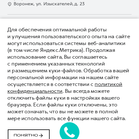
GWM Безопасность
Для малого бизнеса
Воронеж, ул. Изыскателей, д. 23
Контакты
Гарантия HAVAL
Корпоративным клиентам
Мобильное приложение GWM
Крупным корпоративным клиентам
О ПРОДУКТЕ
Программа «HAVAL Защита+»
Для обеспечения оптимальной работы
Система управления автопарком
КРЕДИТНЫЕ ПРОГРАММЫ
и улучшения пользовательского опыта на сайте
Руководства по эксплуатации
Сервис для корпоративных клиентов
могут использоваться системы веб-аналитики
ЦЕНЫ И ВЫГОДЫ
Подписки
(в том числе Яндекс.Метрика). Продолжая
HAVAL Лизинг
ЮРИДИЧЕСКАЯ ИНФОРМАЦИЯ
использование сайта, Вы соглашаетесь
Автомобильные аксессуары
Автомобильные аксессуары
Вся представленная на сайте информация, касающаяся
с применением указанных технологий
Коллекция PRO
автомобилей и сервисного обслуживания, носит
Коллекция PRO
и размещением куки-файлов. Обработка вашей
информационный характер и не является публичной офертой.
****На некоторых автомобилях HAVAL может отсутствовать
персональной информации на нашем сайте
Коллекция Базовая
Показать все
Коллекция Базовая
Все цены, указанные на данном сайте, носят информационный
система / устройство вызова экстренных оперативных служб
осуществляется в соответствии с
политикой
характер и являются максимально рекомендуемыми
Коллекция Детская
(блок ЭРА-ГЛОНАСС).
Коллекция Детская
розничными ценами по расчетам дистрибьютора (ООО «Грейт
конфиденциальности
. Вы всегда можете
Волл Мотор Рус»). Для получения подробной информации
© 2026 ООО «Грейт Волл Мотор Рус»
отключить файлы куки в настройках вашего
просьба обращаться к ближайшему официальному дилеру ООО
браузера. Если файлы куки отключены, это
© 2026 ООО «Сократ Спб»
«Грейт Волл Мотор Рус» либо по телефону Горячей линии 8 (800)
может означать, что вы не можете в полной
Политика конфиденциальности
511-59-86, либо на сайте. Опубликованная на данном сайте
мере использовать все функции нашего сайта.
информация может быть изменена в любое время без
Юридическая информация
предварительного уведомления.
Сделано в ПЕРКС
ПОНЯТНО