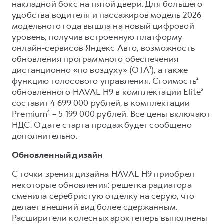
Сервис для корпоративных клиентов
накладной бокс на пятой двери. Для большего
удобства водителя и пассажиров модель 2026
HAVAL Лизинг
АКСЕССУАРЫ HAVAL
модельного года вышла на новый цифровой
Автомобильные аксессуары
уровень, получив встроенную платформу
онлайн-сервисов Яндекс Авто, возможность
АКСЕССУАРЫ HAVAL
Коллекция PRO
обновления программного обеспечения
Автомобильные аксессуары
Коллекция Базовая
дистанционно «по воздуху» (OTA¹), а также
функцию голосового управления. Стоимость²
Коллекция PRO
Коллекция Детская
обновленного HAVAL H9 в комплектации Elite³
Коллекция Базовая
составит 4 699 000 рублей, в комплектации
Premium⁴ – 5 199 000 рублей. Все цены включают
Коллекция Детская
НДС. О дате старта продаж будет сообщено
дополнительно.
Обновленный дизайн
С точки зрения дизайна HAVAL H9 приобрел
некоторые обновления: решетка радиатора
сменила серебристую отделку на серую, что
делает внешний вид более сдержанным.
Расширители колесных арок теперь выполнены